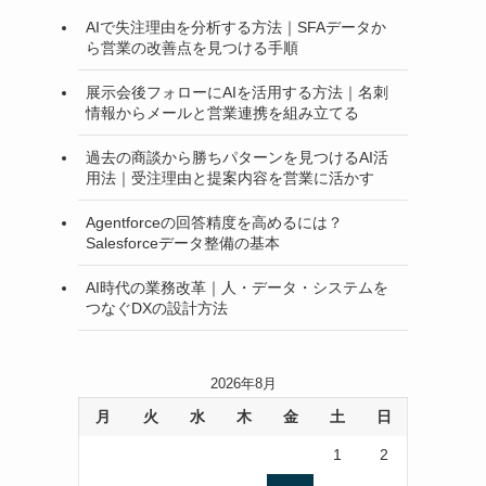
AIで失注理由を分析する方法｜SFAデータか
ら営業の改善点を見つける手順
展示会後フォローにAIを活用する方法｜名刺
情報からメールと営業連携を組み立てる
過去の商談から勝ちパターンを見つけるAI活
用法｜受注理由と提案内容を営業に活かす
Agentforceの回答精度を高めるには？
Salesforceデータ整備の基本
AI時代の業務改革｜人・データ・システムを
つなぐDXの設計方法
2026年8月
月
火
水
木
金
土
日
1
2