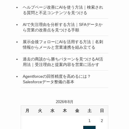
ヘルプページ改善にAIを使う方法｜検索され
る質問と不足コンテンツを見つける
AIで失注理由を分析する方法｜SFAデータか
ら営業の改善点を見つける手順
展示会後フォローにAIを活用する方法｜名刺
情報からメールと営業連携を組み立てる
過去の商談から勝ちパターンを見つけるAI活
用法｜受注理由と提案内容を営業に活かす
Agentforceの回答精度を高めるには？
Salesforceデータ整備の基本
2026年8月
月
火
水
木
金
土
日
1
2