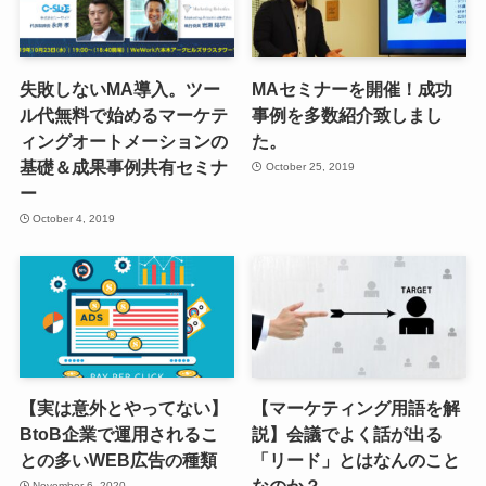
失敗しないMA導入。ツー
MAセミナーを開催！成功
ル代無料で始めるマーケテ
事例を多数紹介致しまし
ィングオートメーションの
た。
基礎＆成果事例共有セミナ
October 25, 2019
ー
October 4, 2019
【実は意外とやってない】
【マーケティング用語を解
BtoB企業で運用されるこ
説】会議でよく話が出る
との多いWEB広告の種類
「リード」とはなんのこと
なのか？
November 6, 2020