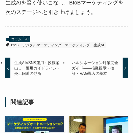
生成AIを賢く使いこなし、BtoBマーケティングを
次のステージへと引き上げましょう。
コラム
AI
BtoB
デジタルマーケティング
マーケティング
生成AI
生成AI×SNS運用：投稿案
ハルシネーション対策完全
出し・運用ガイドライン・
ガイド——根拠提示・検
炎上回避の勘所
証・RAG導入の基本
関連記事