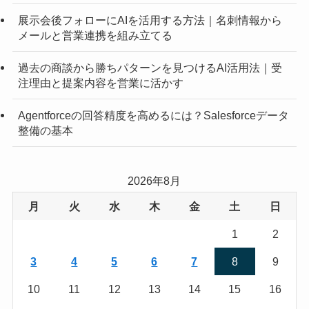
展示会後フォローにAIを活用する方法｜名刺情報から
メールと営業連携を組み立てる
過去の商談から勝ちパターンを見つけるAI活用法｜受
注理由と提案内容を営業に活かす
Agentforceの回答精度を高めるには？Salesforceデータ
整備の基本
2026年8月
月
火
水
木
金
土
日
1
2
3
4
5
6
7
8
9
10
11
12
13
14
15
16