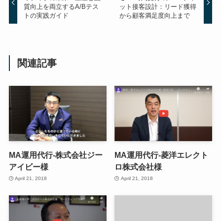
質向上を両立するA/Bテス
ット接客設計：リード獲得
トの実践ガイド
から顧客満足度向上まで
関連記事
MA運用代行-株式会社ジー
MA運用代行-菱洋エレクト
アイビー様
ロ株式会社様
April 21, 2018
April 21, 2018