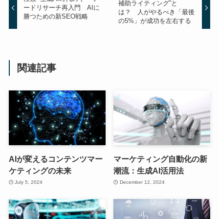
補助ライティング”と
ードリサーチ再入門 AIに
は？ 人がやるべき「最後
勝つための新SEO戦略
の5%」が成功を左右する
関連記事
AIが変えるコンテンツマー
マーケティング自動化の新
ケティングの未来
潮流：生成AI活用法
July 5, 2024
December 12, 2024