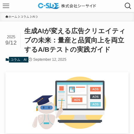
ホーム
コラム
AI
生成AIが変える広告クリエイティ
2025
ブの未来：量産と品質向上を両立
9/12
するA/Bテストの実践ガイド
September 12, 2025
コラム
AI