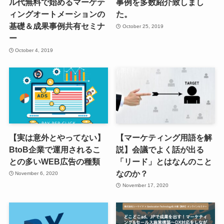
ル代無料で始めるマーケテ
事例を多数紹介致しまし
ィングオートメーションの
た。
基礎＆成果事例共有セミナ
October 25, 2019
ー
October 4, 2019
【実は意外とやってない】
【マーケティング用語を解
BtoB企業で運用されるこ
説】会議でよく話が出る
との多いWEB広告の種類
「リード」とはなんのこと
なのか？
November 6, 2020
November 17, 2020