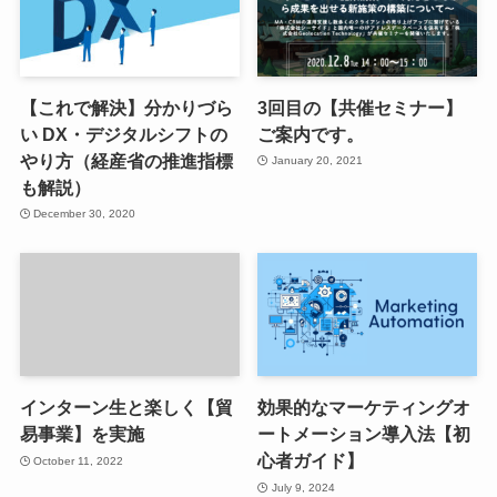
【これで解決】分かりづら
3回目の【共催セミナー】
い DX・デジタルシフトの
ご案内です。
やり方（経産省の推進指標
January 20, 2021
も解説）
December 30, 2020
インターン生と楽しく【貿
効果的なマーケティングオ
易事業】を実施
ートメーション導入法【初
心者ガイド】
October 11, 2022
July 9, 2024