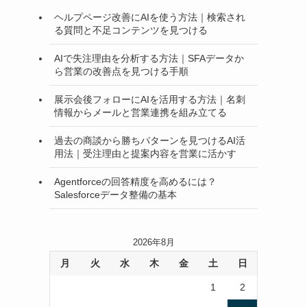
ヘルプページ改善にAIを使う方法｜検索され
る質問と不足コンテンツを見つける
AIで失注理由を分析する方法｜SFAデータか
ら営業の改善点を見つける手順
展示会後フォローにAIを活用する方法｜名刺
情報からメールと営業連携を組み立てる
過去の商談から勝ちパターンを見つけるAI活
用法｜受注理由と提案内容を営業に活かす
Agentforceの回答精度を高めるには？
Salesforceデータ整備の基本
2026年8月
月
火
水
木
金
土
日
1
2