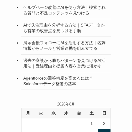
ヘルプページ改善にAIを使う方法｜検索され
る質問と不足コンテンツを見つける
AIで失注理由を分析する方法｜SFAデータか
ら営業の改善点を見つける手順
展示会後フォローにAIを活用する方法｜名刺
情報からメールと営業連携を組み立てる
過去の商談から勝ちパターンを見つけるAI活
用法｜受注理由と提案内容を営業に活かす
Agentforceの回答精度を高めるには？
Salesforceデータ整備の基本
2026年8月
月
火
水
木
金
土
日
1
2