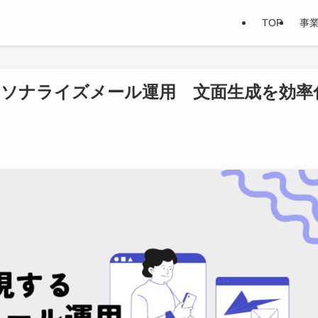
TOP
事
ーソナライズメール運用 文面生成を効率