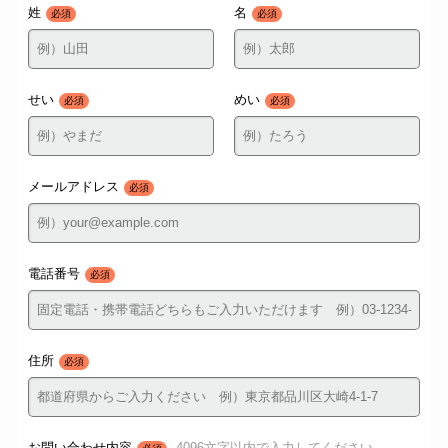
姓
名
必須
必須
せい
めい
必須
必須
メールアドレス
必須
電話番号
必須
住所
必須
お問い合わせ内容
4096文字以内で入力してください