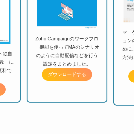
マー
Zoho Campaignのワークフロ
ョン
ー機能を使ってMAのシナリオ
めに
ート独自
のように自動配信などを行う
方法
関数」に
設定をまとめました。
資料で
ダウンロードする