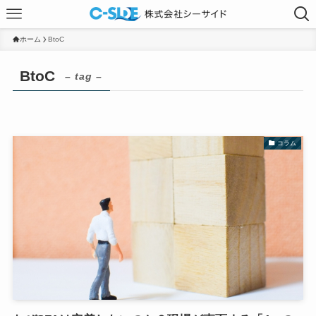
ホーム
BtoC
BtoC
– tag –
コラム